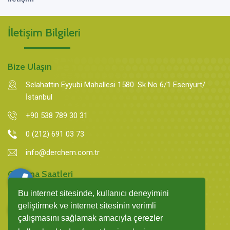
İletişim Bilgileri
Bize Ulaşın
Selahattin Eyyubi Mahallesi 1580. Sk No 6/1 Esenyurt/
İstanbul
+90 538 789 30 31
0 (212) 691 03 73
info@derchem.com.tr
Çalışma Saatleri
Pazartesi - Cumartesi 09:00 - 18:00 Pazar: Kapalı
Bu internet sitesinde, kullanıcı deneyimini
geliştirmek ve internet sitesinin verimli
çalışmasını sağlamak amacıyla çerezler