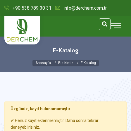
+90 538 789 30 31
info@derchem.com.tr
E-Katalog
Anasayfa
Biz Kimiz
E-Katalog
Üzgünüz, kayıt bulunamamıştır.
✔ Henüz kayıt eklenmemiştir. Daha sonra tekrar
deneyebilrisiniz.