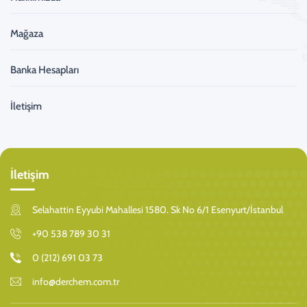
Mağaza
Banka Hesapları
İletişim
İletişim
Selahattin Eyyubi Mahallesi 1580. Sk No 6/1 Esenyurt/İstanbul
+90 538 789 30 31
0 (212) 691 03 73
info@derchem.com.tr